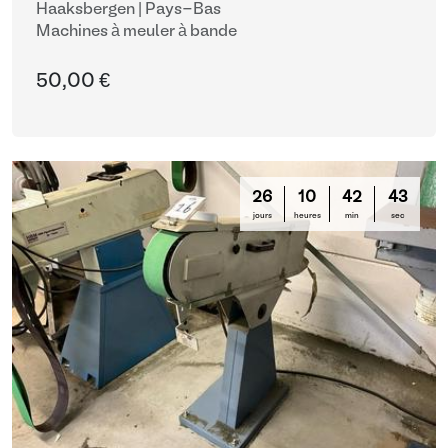
Haaksbergen | Pays-Bas
Machines à meuler à bande
50,00 €
26
10
42
42
jours
heures
min
sec