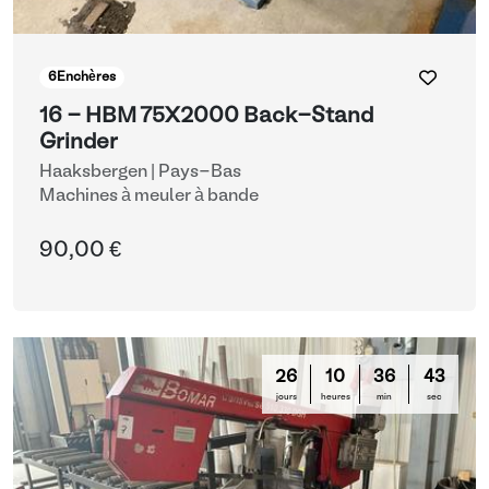
6
Enchères
16 - HBM 75X2000 Back-Stand
Grinder
Haaksbergen | Pays-Bas
Machines à meuler à bande
90,00 €
26
10
36
42
jours
heures
min
sec