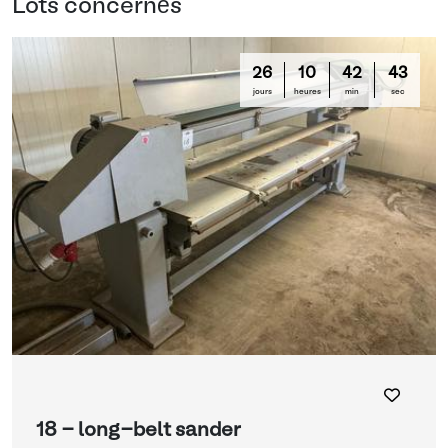
Lots concernés
26
10
42
42
jours
heures
min
sec
18 - long-belt sander