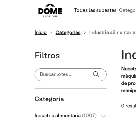
Todas las subastas
Catego
Inicio
Categorías
Industria alimentaria
In
Filtros
Nuestr
máquin
de pro
manipu
Categoría
0 resu
Industria alimentaria
(1007)