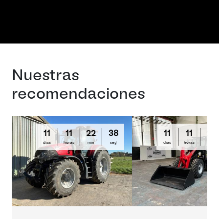
Nuestras
recomendaciones
11
11
22
37
11
11
24
días
horas
min
seg
días
horas
min