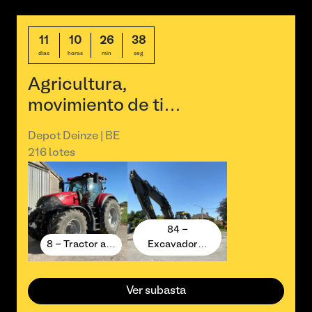
11
10
26
37
días
horas
min
seg
Agricultura,
movimiento de ti…
Depot Deinze | BE
216 lotes
84 -
8 - Tractor a…
Excavador…
Ver subasta