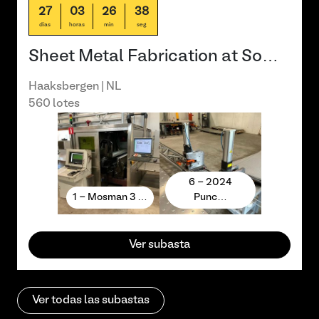
27
03
26
37
días
horas
min
seg
Sheet Metal Fabrication at So…
Haaksbergen | NL
560 lotes
6 - 2024
1 - Mosman 3 …
Punc…
Ver subasta
Ver todas las subastas