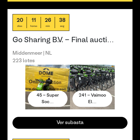
20
11
26
37
días
horas
min
seg
Go Sharing B.V. - Final aucti…
Middenmeer | NL
223 lotes
45 - Super
241 - Vaimoo
Soc…
El…
Ver subasta