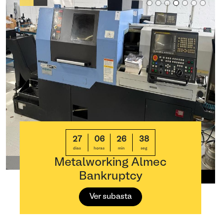
27
06
26
37
días
horas
min
seg
Metalworking Almec
Bankruptcy
Ver subasta