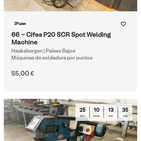
2
Pujas
66 - Cifes P20 SCR Spot Welding
Machine
Haaksbergen | Países Bajos
Máquinas de soldadura por puntos
55,00 €
25
10
13
35
días
horas
min
seg