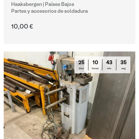
Haaksbergen | Países Bajos
Partes y accesorios de soldadura
10,00 €
25
10
43
35
días
horas
min
seg