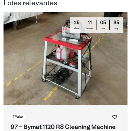
Lotes relevantes
25
11
05
35
días
horas
min
seg
1
Pujar
97 - Bymat 1120 RS Cleaning Machine