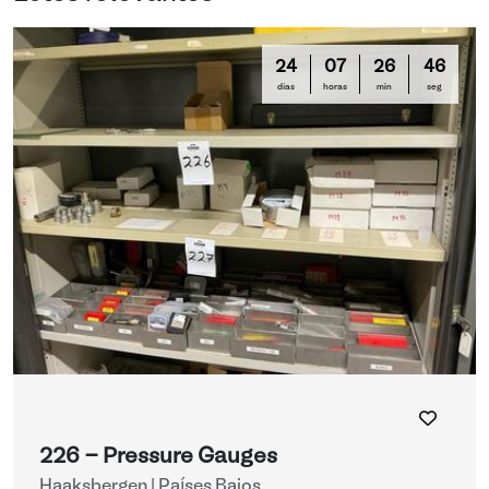
24
07
26
46
días
horas
min
seg
226 - Pressure Gauges
Haaksbergen | Países Bajos