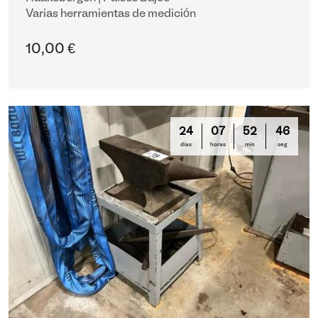
Varias herramientas de medición
10,00 €
24
07
52
46
días
horas
min
seg