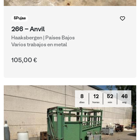
5
Pujas
266 - Anvil
Haaksbergen | Países Bajos
Varios trabajos en metal
105,00 €
8
12
52
46
días
horas
min
seg