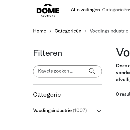
Alle veilingen
Categorieën
Home
Categorieën
Voedingsindustrie
Vo
Filteren
Onze o
voedse
afvull
Categorie
0 resu
Voedingsindustrie
(1007)