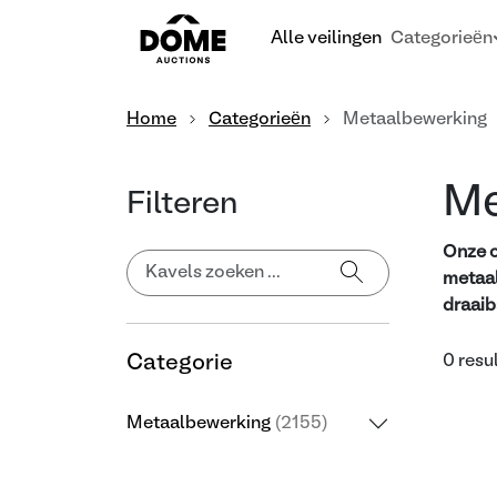
Alle veilingen
Categorieën
Home
Categorieën
Metaalbewerking
Me
Filteren
Onze o
metaal
draaib
Categorie
0 resu
Metaalbewerking
(2155)