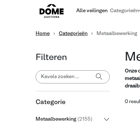
Alle veilingen
Categorieën
Home
Categorieën
Metaalbewerking
Me
Filteren
Onze o
metaal
draaib
Categorie
0 resu
Metaalbewerking
(2155)