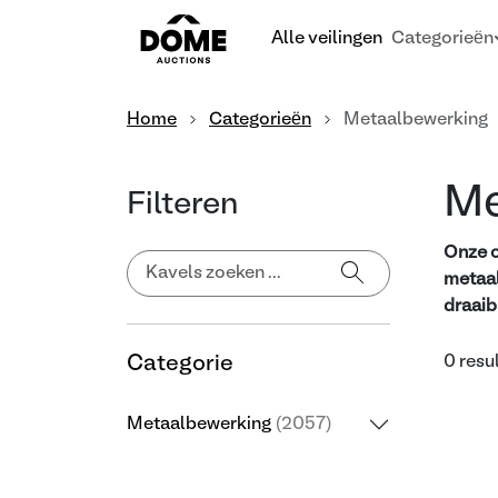
Alle veilingen
Categorieën
Home
Categorieën
Metaalbewerking
Me
Filteren
Onze o
metaal
draaib
Categorie
0 resu
Metaalbewerking
(2057)