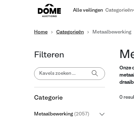
Alle veilingen
Categorieën
Home
Categorieën
Metaalbewerking
Me
Filteren
Onze o
metaal
draaib
Categorie
0 resu
Metaalbewerking
(2057)