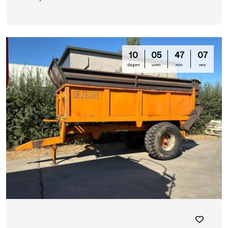
10
05
47
06
dagen
uren
min
sec