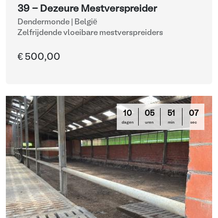
39 - Dezeure Mestverspreider
Dendermonde | België
Zelfrijdende vloeibare mestverspreiders
€ 500,00
10
05
51
06
dagen
uren
min
sec