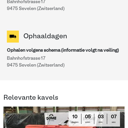
Bahnhofstrasse 17
9475 Sevelen (Zwitserland)
Ophaaldagen
Ophalen volgens schema (informatie volgt na veiling)
Bahnhofstrasse 17
9475 Sevelen (Zwitserland)
Relevante kavels
10
05
03
06
dagen
uren
min
sec