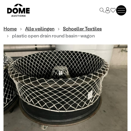
Home
Alle veilingen
Schoeller Textiles
plastic open drain round basin-wagon