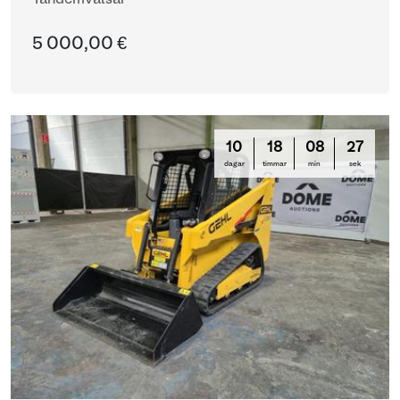
Tandemvalsar
5 000,00 €
10
18
08
26
dagar
timmar
min
sek