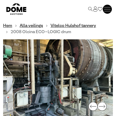
Hem
Alla veilings
Vitelco Hulshof tannery
2008 Olcina ECO-LOGIC drum