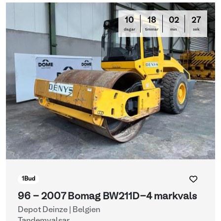
10
18
02
26
dagar
timmar
min
sek
1
Bud
96 - 2007 Bomag BW211D-4 markvals
Depot Deinze | Belgien